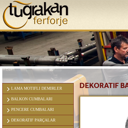
ANASAYFA
KURUMSAL
DEKORATIF B
LAMA MOTIFLI DEMIRLER
BALKON CUMBALARI
PENCERE CUMBALARI
DEKORATIF PARÇALAR