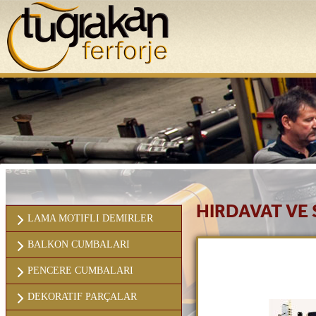
ANASAYFA
KURUMSAL
HIRDAVAT VE
LAMA MOTIFLI DEMIRLER
BALKON CUMBALARI
PENCERE CUMBALARI
DEKORATIF PARÇALAR