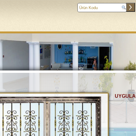
KURUMSAL
ÜRÜNLER
UYGULAMALAR
TANITIM
UYGULA