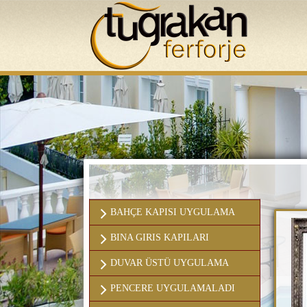
ANASAYFA
BAHÇE KAPISI UYGULAMA
BINA GIRIS KAPILARI
DUVAR ÜSTÜ UYGULAMA
PENCERE UYGULAMALADI