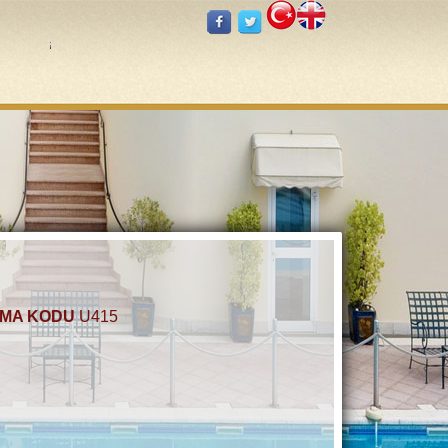
KATALOG 1
KATALOG 2
İLETİŞİM
MA KODU
U415