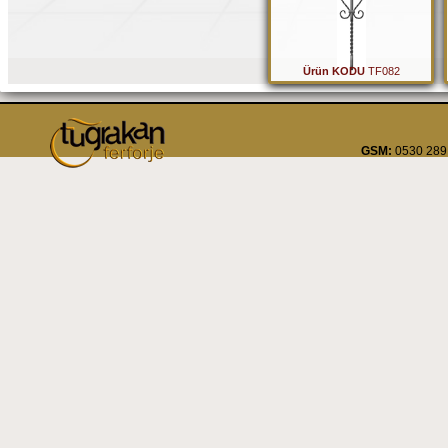
Ürün KODU
TF082
GSM:
0530 289