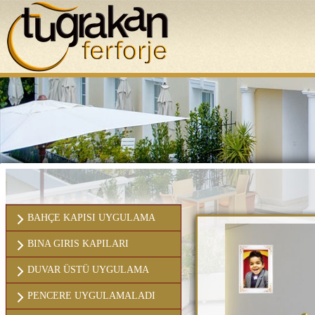
ANASAYFA
KURUMSAL
BAHÇE KAPISI UYGULAMA
BINA GIRIS KAPILARI
DUVAR ÜSTÜ UYGULAMA
PENCERE UYGULAMALADI