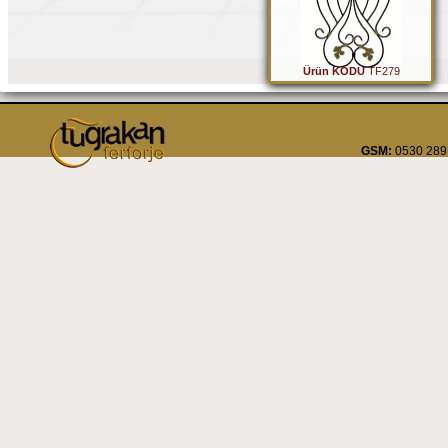
Ürün KODU
TF279
GSM:
0530 289