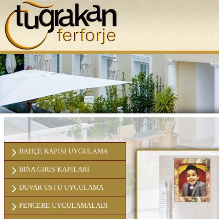
ANASAYFA
KURUMSAL
BAHÇE KAPISI UYGULAMA
BINA GIRIS KAPILARI
DUVAR ÜSTÜ UYGULAMA
PENCERE UYGULAMALADI