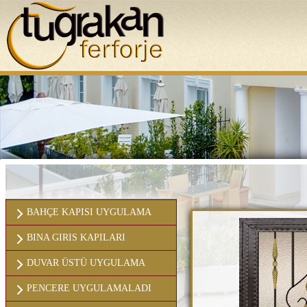
ANASAYFA
KURUMSAL
BAHÇE KAPISI UYGULAMA
BINA GIRIS KAPILARI
DUVAR ÜSTÜ UYGULAMA
PENCERE UYGULAMALADI