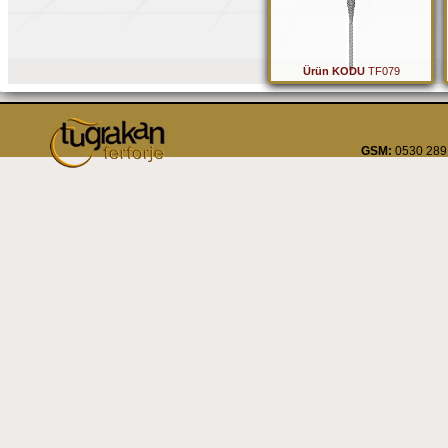
Ürün KODU
TF079
GSM:
0530 289