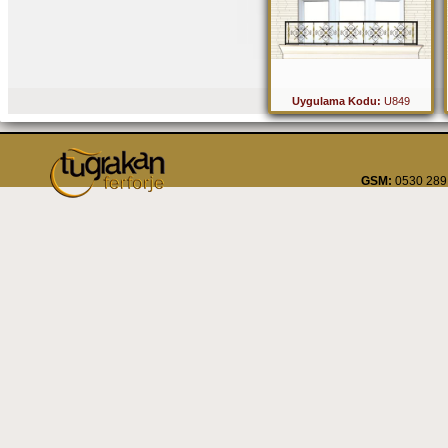
Uygulama Kodu:
U849
GSM:
0530 289