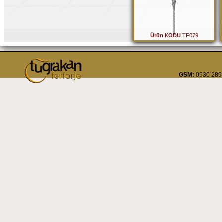
Ürün KODU
TF079
GSM:
0530 289